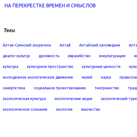
НА ПЕРЕКРЕСТКЕ ВРЕМЕН И СМЫСЛОВ
Теги
Алтае-Саянский экорегион
Алтай
Алтайский заповедник
Алта
диалог культур
духовность
евразийство
инкультурация
и
культура
культурное пространство
культурные ценности
кул
молодежное экологическое движение
музей
наука
правосла
синергетика
социальное проектирование
тенгрианство
трад
экологическая культура
экологические акции
экологический тур
экологическое сознание
экология
язычество