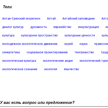
Теги
Алтае-Саянский экорегион
Алтай
Алтайский заповедник
Алта
диалог культур
духовность
евразийство
инкультурация
и
культура
культурное пространство
культурные ценности
кул
молодежное экологическое движение
музей
наука
правосла
синергетика
социальное проектирование
тенгрианство
трад
экологическая культура
экологические акции
экологический тур
экологическое сознание
экология
язычество
У вас есть вопрос или предложение?