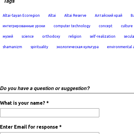
Tags
Altai-Sayan Ecoregion
Altai
Altai Reserve
Алтайский край
B
интегрированные уроки
computer technology
concept
culture
музей
science
orthodoxy
religion
self-realization
secula
shamanizm
spirituality
экологическая культура
environmental 
Do you have a question or suggestion?
What is your name? *
Enter Email for response *