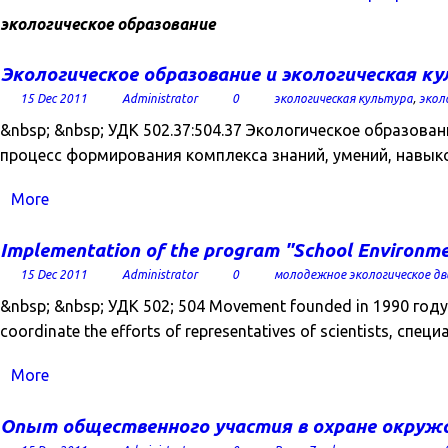
экологическое образование
Экологическое образование и экологическая к
15 Dec 2011
Administrator
0
экологическая культура
,
экол
&nbsp; &nbsp; УДК 502.37:504.37 Экологическое образова
процесс формирования комплекса знаний, умений, навыко
More
Implementation of the program "School Environment
15 Dec 2011
Administrator
0
молодежное экологическое д
&nbsp; &nbsp; УДК 502; 504 Movement founded in 1990 году. O
coordinate the efforts of representatives of scientists, спе
More
Опыт общественного участия в охране окруж