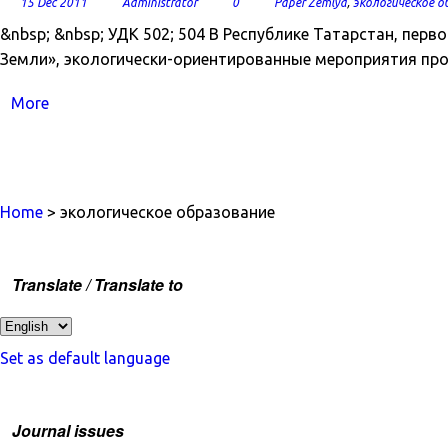
15 Dec 2011
Administrator
0
Paper Zemlya
,
экологическое о
&nbsp; &nbsp; УДК 502; 504 В Республике Татарстан, пе
Земли», экологически-ориентированные мероприятия прох
More
Home
> экологическое образование
Translate / Translate to
Set as default language
Journal issues