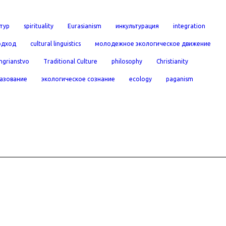
тур
spirituality
Eurasianism
инкультурация
integration
одход
cultural linguistics
молодежное экологическое движение
ngrianstvo
Traditional Culture
philosophy
Christianity
азование
экологическое сознание
ecology
paganism