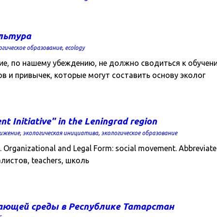
ультура
огическое образование
,
ecology
ние, по нашему убеждению, не должно сводиться к обучен
в и привычек, которые могут составить основу эколог
 Initiative" in the Leningrad region
вижение
,
экологическая инициатива
,
экологическое образование
rganizational and Legal Form: social movement. Abbreviated 
циалистов, teachers, школь
ающей среды в Республике Татарстан