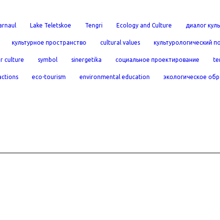
arnaul
Lake Teletskoe
Tengri
Ecology and Culture
диалог куль
культурное пространство
cultural values
культурологический п
r culture
symbol
sinergetika
социальное проектирование
te
actions
eco-tourism
environmental education
экологическое обр