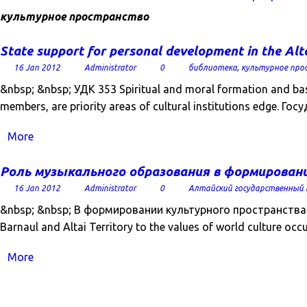
культурное пространство
State support for personal development in the Alt
16 Jan 2012
Administrator
0
библиотека
,
культурное про
&nbsp; &nbsp; УДК 353 Spiritual and moral formation and basic
members, are priority areas of cultural institutions edge. Гос
More
Роль музыкального образования в формирован
16 Jan 2012
Administrator
0
Алтайский государственный
&nbsp; &nbsp; В формировании культурного пространства к
Barnaul and Altai Territory to the values ​​of world culture
More