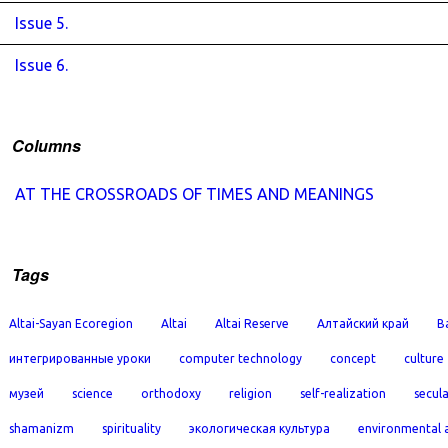
Issue 5.
Issue 6.
Columns
AT THE CROSSROADS OF TIMES AND MEANINGS
Tags
Altai-Sayan Ecoregion
Altai
Altai Reserve
Алтайский край
B
интегрированные уроки
computer technology
concept
culture
музей
science
orthodoxy
religion
self-realization
secula
shamanizm
spirituality
экологическая культура
environmental 