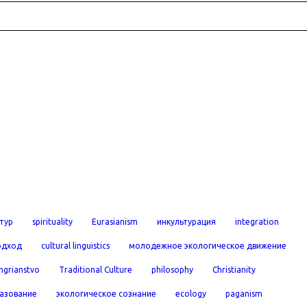
тур
spirituality
Eurasianism
инкультурация
integration
одход
cultural linguistics
молодежное экологическое движение
ngrianstvo
Traditional Culture
philosophy
Christianity
азование
экологическое сознание
ecology
paganism