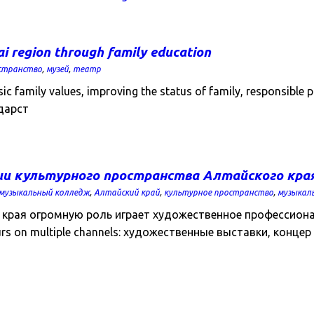
ai region through family education
странство
,
музей
,
театр
 family values, improving the status of family, responsible pa
ударст
ии культурного пространства Алтайского кра
 музыкальный колледж
,
Алтайский край
,
культурное пространство
,
музыкал
рая огромную роль играет художественное профессионально
 occurs on multiple channels: художественные выставки, концер