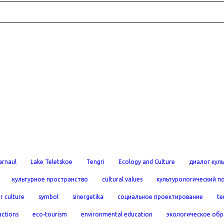
arnaul
Lake Teletskoe
Tengri
Ecology and Culture
диалог куль
культурное пространство
cultural values
культурологический п
r culture
symbol
sinergetika
социальное проектирование
te
actions
eco-tourism
environmental education
экологическое обр