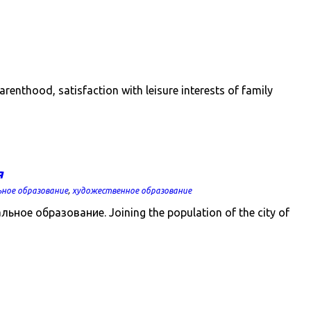
renthood, satisfaction with leisure interests of family
я
ьное образование
,
художественное образование
е образование. Joining the population of the city of