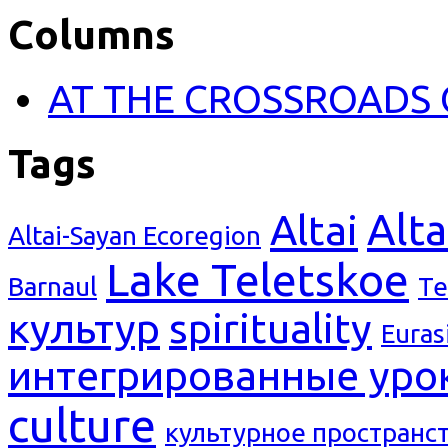
Columns
AT THE CROSSROADS 
Tags
Alta
Altai
Altai-Sayan Ecoregion
Lake Teletskoe
Barnaul
Te
культур
spirituality
Euras
интегрированные уро
culture
культурное пространс