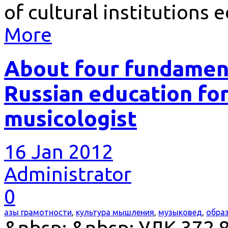
of cultural institutions 
More
About four fundamen
Russian education fo
musicologist
16 Jan 2012
Administrator
0
азы грамотности
,
культура мышления
,
музыковед
,
обра
&nbsp; &nbsp; УДК 372.8