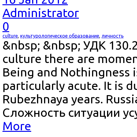
Administrator
0
culture
,
культурологическое образование
,
личность
&nbsp; &nbsp; УДК 130.2 
culture there are momen
Being and Nothingness i
particularly acute. It is d
Rubezhnaya years. Russia
Сложность ситуации ус
More