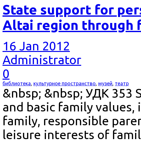
State support for pe
Altai region through 
16 Jan 2012
Administrator
0
библиотека
,
культурное пространство
,
музей
,
театр
&nbsp; &nbsp; УДК 353 S
and basic family values,
family, responsible pare
leisure interests of fami