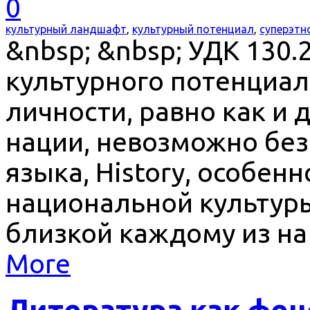
0
культурный ландшафт
,
культурный потенциал
,
суперэтн
&nbsp; &nbsp; УДК 130
культурного потенциал
личности, равно как и 
нации, невозможно без
языка, History, особен
национальной культуры
близкой каждому из на
More
Литература как фен