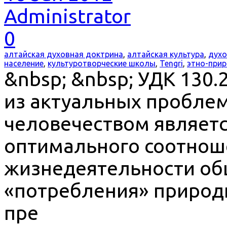
Administrator
0
алтайская духовная доктрина
,
алтайская культура
,
духо
население
,
культуротворческие школы
,
Tengri
,
этно-прир
&nbsp; &nbsp; УДК 130.
из актуальных проблем
человечеством являет
оптимального соотнош
жизнедеятельности об
«потребления» природн
пре