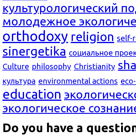
культурологический п
молодежное экологиче
orthodoxy
religion
self-
sinergetika
социальное прое
sh
Culture
philosophy
Christianity
культура
environmental actions
eco
education
экологическ
экологическое сознани
Do you have a questio