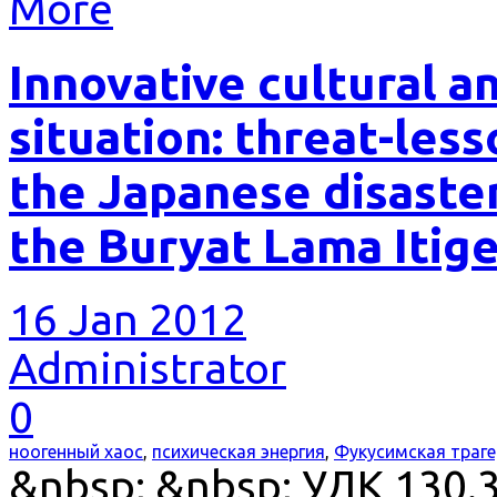
More
Innovative cultural a
situation: threat-les
the Japanese disaste
the Buryat Lama Itige
16 Jan 2012
Administrator
0
ноогенный хаос
,
психическая энергия
,
Фукусимская траг
&nbsp; &nbsp; УДК 130.3