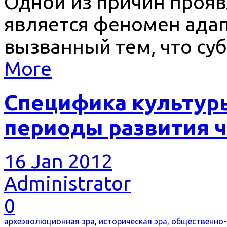
Одной из причин проя
является феномен ада
вызванный тем, что суб
More
Специфика культур
периоды развития 
16 Jan 2012
Administrator
0
археэволюционная эра
,
историческая эра
,
общественно-