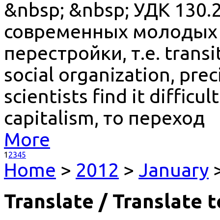
&nbsp; &nbsp; УДК 130
современных молодых р
перестройки, т.е. transi
social organization, pre
scientists find it difficult
capitalism, то переход
More
1
2
3
4
5
Home
>
2012
>
January
>
Translate / Translate t