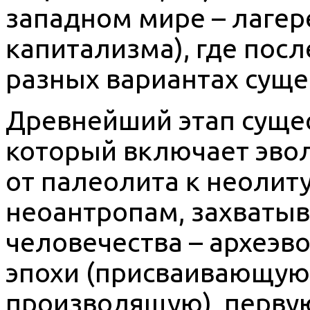
западном мире – лаге
капитализма), где пос
разных вариантах сущес
Древнейший этап сущес
который включает эво
от палеолита к неолиту
неоантропам, захваты
человечества – археэв
эпохи (присваивающую
производящую), перв