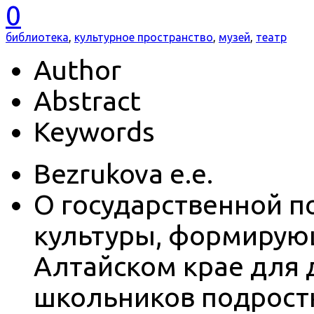
0
библиотека
,
культурное пространство
,
музей
,
театр
Author
Abstract
Keywords
Bezrukova e.e.
О государственной 
культуры, формирующ
Алтайском крае для
школьников подростк