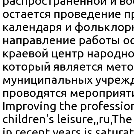
распространенной и в
остается проведение п
календаря и фольклор
направление работы о
краевой центр народног
который является мет
муниципальных учрежд
проводятся мероприяти
Improving the professiona
children's leisure,,ru,Th
in recent years is satura