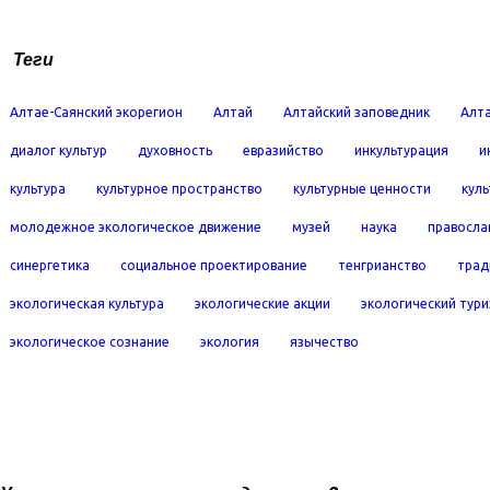
Теги
Алтае-Саянский экорегион
Алтай
Алтайский заповедник
Алта
диалог культур
духовность
евразийство
инкультурация
и
культура
культурное пространство
культурные ценности
кул
молодежное экологическое движение
музей
наука
правосла
синергетика
социальное проектирование
тенгрианство
трад
экологическая культура
экологические акции
экологический тур
экологическое сознание
экология
язычество