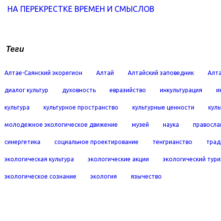
НА ПЕРЕКРЕСТКЕ ВРЕМЕН И СМЫСЛОВ
Теги
Алтае-Саянский экорегион
Алтай
Алтайский заповедник
Алта
диалог культур
духовность
евразийство
инкультурация
и
культура
культурное пространство
культурные ценности
кул
молодежное экологическое движение
музей
наука
правосла
синергетика
социальное проектирование
тенгрианство
трад
экологическая культура
экологические акции
экологический тур
экологическое сознание
экология
язычество