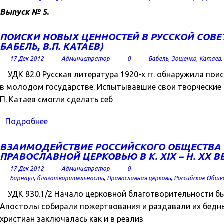
Выпуск № 5.
ПОИСКИ НОВЫХ ЦЕННОСТЕЙ В РУССКОЙ СОВЕТС
БАБЕЛЬ, В.П. КАТАЕВ)
17 Дек 2012
Администратор
0
Бабель
,
Зощенко
,
Катаев
,
УДК 82.0 Русская литература 1920-х гг. обнаружила пои
в молодом государстве. Испытывавшие свои творческие си
П. Катаев смогли сделать себ
Подробнее
ВЗАИМОДЕЙСТВИЕ РОССИЙСКОГО ОБЩЕСТВА К
ПРАВОСЛАВНОЙ ЦЕРКОВЬЮ В К. XIX – Н. XX ВВ
17 Дек 2012
Администратор
0
Барнаул
,
благотворительность
,
Православная церковь
,
Российское Обще
УДК 930.1/2 Начало церковной благотворительности бы
Апостолы собирали пожертвования и раздавали их бедны
христиан заключалась как и в реализ