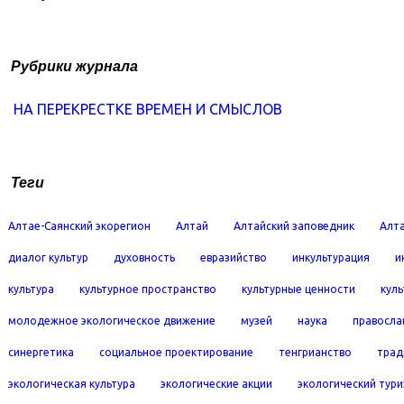
Рубрики журнала
НА ПЕРЕКРЕСТКЕ ВРЕМЕН И СМЫСЛОВ
Теги
Алтае-Саянский экорегион
Алтай
Алтайский заповедник
Алта
диалог культур
духовность
евразийство
инкультурация
и
культура
культурное пространство
культурные ценности
кул
молодежное экологическое движение
музей
наука
правосла
синергетика
социальное проектирование
тенгрианство
трад
экологическая культура
экологические акции
экологический тур