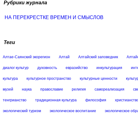
Рубрики журнала
НА ПЕРЕКРЕСТКЕ ВРЕМЕН И СМЫСЛОВ
Теги
Алтае-Саянский экорегион
Алтай
Алтайский заповедник
Алтай
диалог культур
духовность
евразийство
инкультурация
инт
культура
культурное пространство
культурные ценности
культу
музей
наука
православие
религия
самореализация
св
тенгрианство
традиционная культура
философия
христианств
экологический туризм
экологическое воспитание
экологическое об