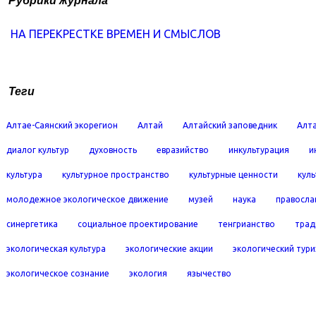
НА ПЕРЕКРЕСТКЕ ВРЕМЕН И СМЫСЛОВ
Теги
Алтае-Саянский экорегион
Алтай
Алтайский заповедник
Алта
диалог культур
духовность
евразийство
инкультурация
и
культура
культурное пространство
культурные ценности
кул
молодежное экологическое движение
музей
наука
правосла
синергетика
социальное проектирование
тенгрианство
трад
экологическая культура
экологические акции
экологический тур
экологическое сознание
экология
язычество