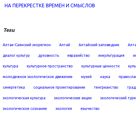
НА ПЕРЕКРЕСТКЕ ВРЕМЕН И СМЫСЛОВ
Теги
Алтае-Саянский экорегион
Алтай
Алтайский заповедник
Алта
диалог культур
духовность
евразийство
инкультурация
и
культура
культурное пространство
культурные ценности
кул
молодежное экологическое движение
музей
наука
правосла
синергетика
социальное проектирование
тенгрианство
трад
экологическая культура
экологические акции
экологический тур
экологическое сознание
экология
язычество