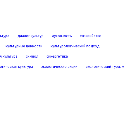
льтура
диалог культур
духовность
евразийство
культурные ценности
культурологический подход
я культура
символ
синергетика
огическая культура
экологические акции
экологический туризм