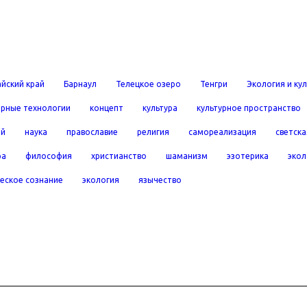
йский край
Барнаул
Телецкое озеро
Тенгри
Экология и ку
рные технологии
концепт
культура
культурное пространство
ей
наука
православие
религия
самореализация
светска
ра
философия
христианство
шаманизм
эзотерика
экол
еское сознание
экология
язычество