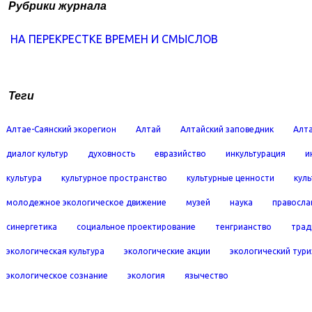
Рубрики журнала
НА ПЕРЕКРЕСТКЕ ВРЕМЕН И СМЫСЛОВ
Теги
Алтае-Саянский экорегион
Алтай
Алтайский заповедник
Алта
диалог культур
духовность
евразийство
инкультурация
и
культура
культурное пространство
культурные ценности
кул
молодежное экологическое движение
музей
наука
правосла
синергетика
социальное проектирование
тенгрианство
трад
экологическая культура
экологические акции
экологический тур
экологическое сознание
экология
язычество