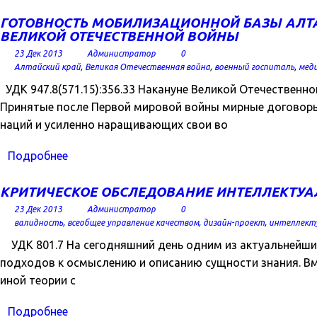
ГОТОВНОСТЬ МОБИЛИЗАЦИОННОЙ БАЗЫ АЛТА
ВЕЛИКОЙ ОТЕЧЕСТВЕННОЙ ВОЙНЫ
23 Дек 2013
Администратор
0
Алтайский край
,
Великая Отечественная война
,
военный госпиталь
,
мед
УДК 947.8(571.15):356.33 Накануне Великой Отечествен
Принятые после Первой мировой войны мирные договоры
наций и усиленно наращивающих свои во
Подробнее
КРИТИЧЕСКОЕ ОБСЛЕДОВАНИЕ ИНТЕЛЛЕКТУАЛ
23 Дек 2013
Администратор
0
валидность
,
всеобщее управление качеством
,
дизайн-проект
,
интеллект
УДК 801.7 На сегодняшний день одним из актуальнейших 
подходов к осмыслению и описанию сущности знания. Вм
иной теории с
Подробнее