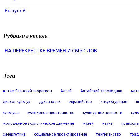
Выпуск 6.
Рубрики журнала
НА ПЕРЕКРЕСТКЕ ВРЕМЕН И СМЫСЛОВ
Теги
Алтае-Саянский экорегион
Алтай
Алтайский заповедник
Алта
диалог культур
духовность
евразийство
инкультурация
и
культура
культурное пространство
культурные ценности
кул
молодежное экологическое движение
музей
наука
правосла
синергетика
социальное проектирование
тенгрианство
трад