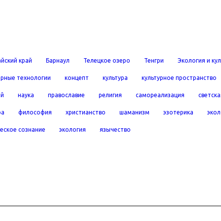
йский край
Барнаул
Телецкое озеро
Тенгри
Экология и ку
рные технологии
концепт
культура
культурное пространство
ей
наука
православие
религия
самореализация
светска
ра
философия
христианство
шаманизм
эзотерика
экол
еское сознание
экология
язычество