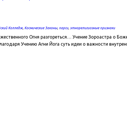
ский Колледж
,
Космические Законы
,
парси
,
этнорелигиозные признаки
Божественного Огня разгореться… Учение Зороастра о Бо
лагодаря Учению Агни Йога суть идеи о важности внутрен