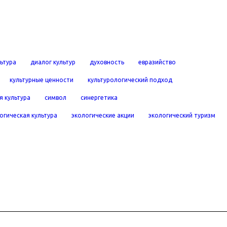
льтура
диалог культур
духовность
евразийство
культурные ценности
культурологический подход
я культура
символ
синергетика
огическая культура
экологические акции
экологический туризм