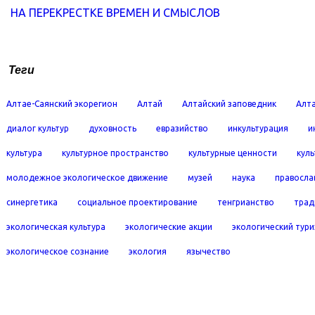
НА ПЕРЕКРЕСТКЕ ВРЕМЕН И СМЫСЛОВ
Теги
Алтае-Саянский экорегион
Алтай
Алтайский заповедник
Алта
диалог культур
духовность
евразийство
инкультурация
и
культура
культурное пространство
культурные ценности
кул
молодежное экологическое движение
музей
наука
правосла
синергетика
социальное проектирование
тенгрианство
трад
экологическая культура
экологические акции
экологический тур
экологическое сознание
экология
язычество