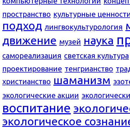
компьютерные технологии
концеп
пространство
культурные ценност
подход
лингвокультурология
п
движение
наука
музей
самореализация
светская культура
проектирование
тенгрианство
тра
шаманизм
христианство
эзот
экологические акции
экологическ
воспитание
экологиче
экологическое сознани