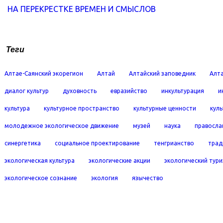
НА ПЕРЕКРЕСТКЕ ВРЕМЕН И СМЫСЛОВ
Теги
Алтае-Саянский экорегион
Алтай
Алтайский заповедник
Алта
диалог культур
духовность
евразийство
инкультурация
и
культура
культурное пространство
культурные ценности
кул
молодежное экологическое движение
музей
наука
правосла
синергетика
социальное проектирование
тенгрианство
трад
экологическая культура
экологические акции
экологический тур
экологическое сознание
экология
язычество