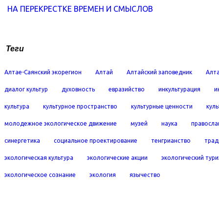
НА ПЕРЕКРЕСТКЕ ВРЕМЕН И СМЫСЛОВ
Теги
Алтае-Саянский экорегион
Алтай
Алтайский заповедник
Алта
диалог культур
духовность
евразийство
инкультурация
и
культура
культурное пространство
культурные ценности
кул
молодежное экологическое движение
музей
наука
правосла
синергетика
социальное проектирование
тенгрианство
трад
экологическая культура
экологические акции
экологический тур
экологическое сознание
экология
язычество