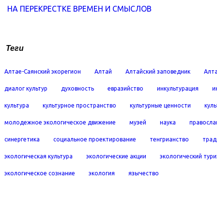
НА ПЕРЕКРЕСТКЕ ВРЕМЕН И СМЫСЛОВ
Теги
Алтае-Саянский экорегион
Алтай
Алтайский заповедник
Алта
диалог культур
духовность
евразийство
инкультурация
и
культура
культурное пространство
культурные ценности
кул
молодежное экологическое движение
музей
наука
правосла
синергетика
социальное проектирование
тенгрианство
трад
экологическая культура
экологические акции
экологический тур
экологическое сознание
экология
язычество