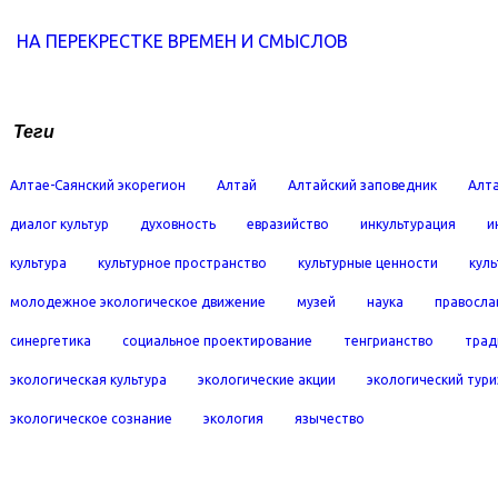
НА ПЕРЕКРЕСТКЕ ВРЕМЕН И СМЫСЛОВ
Теги
Алтае-Саянский экорегион
Алтай
Алтайский заповедник
Алта
диалог культур
духовность
евразийство
инкультурация
и
культура
культурное пространство
культурные ценности
кул
молодежное экологическое движение
музей
наука
правосла
синергетика
социальное проектирование
тенгрианство
трад
экологическая культура
экологические акции
экологический тур
экологическое сознание
экология
язычество