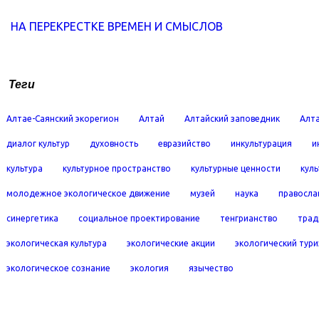
НА ПЕРЕКРЕСТКЕ ВРЕМЕН И СМЫСЛОВ
Теги
Алтае-Саянский экорегион
Алтай
Алтайский заповедник
Алта
диалог культур
духовность
евразийство
инкультурация
и
культура
культурное пространство
культурные ценности
кул
молодежное экологическое движение
музей
наука
правосла
синергетика
социальное проектирование
тенгрианство
трад
экологическая культура
экологические акции
экологический тур
экологическое сознание
экология
язычество