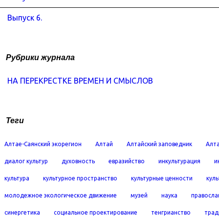
Выпуск 6.
Рубрики журнала
НА ПЕРЕКРЕСТКЕ ВРЕМЕН И СМЫСЛОВ
Теги
Алтае-Саянский экорегион
Алтай
Алтайский заповедник
Алта
диалог культур
духовность
евразийство
инкультурация
и
культура
культурное пространство
культурные ценности
кул
молодежное экологическое движение
музей
наука
правосла
синергетика
социальное проектирование
тенгрианство
трад