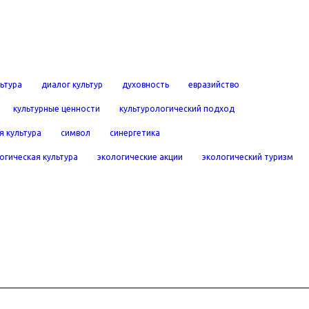
льтура
диалог культур
духовность
евразийство
культурные ценности
культурологический подход
я культура
символ
синергетика
огическая культура
экологические акции
экологический туризм