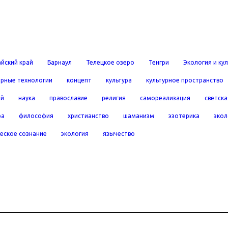
йский край
Барнаул
Телецкое озеро
Тенгри
Экология и ку
рные технологии
концепт
культура
культурное пространство
ей
наука
православие
религия
самореализация
светска
ра
философия
христианство
шаманизм
эзотерика
экол
еское сознание
экология
язычество