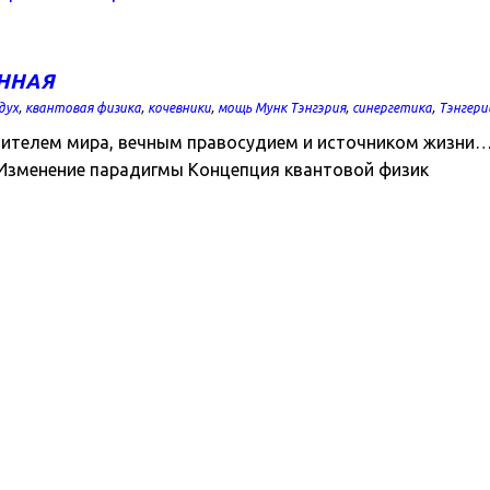
ЕННАЯ
дух
,
квантовая физика
,
кочевники
,
мощь Мунк Тэнгэрия
,
синергетика
,
Тэнгери
вителем мира, вечным правосудием и источником жизни…
ев Изменение парадигмы Концепция квантовой физик