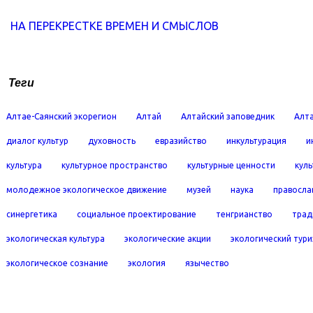
НА ПЕРЕКРЕСТКЕ ВРЕМЕН И СМЫСЛОВ
Теги
Алтае-Саянский экорегион
Алтай
Алтайский заповедник
Алта
диалог культур
духовность
евразийство
инкультурация
и
культура
культурное пространство
культурные ценности
кул
молодежное экологическое движение
музей
наука
правосла
синергетика
социальное проектирование
тенгрианство
трад
экологическая культура
экологические акции
экологический тур
экологическое сознание
экология
язычество