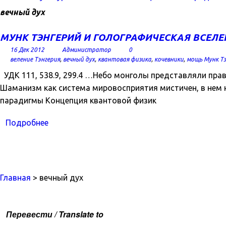
вечный дух
МУНК ТЭНГЕРИЙ И ГОЛОГРАФИЧЕСКАЯ ВСЕЛ
16 Дек 2012
Администратор
0
веление Тэнгерия
,
вечный дух
,
квантовая физика
,
кочевники
,
мощь Мунк Тэ
УДК 111, 538.9, 299.4 …Небо монголы представляли пра
Шаманизм как система мировосприятия мистичен, в нем не
парадигмы Концепция квантовой физик
Подробнее
Главная
> вечный дух
Перевести / Translate to