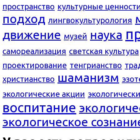
пространство
культурные ценност
подход
лингвокультурология
п
движение
наука
музей
самореализация
светская культура
проектирование
тенгрианство
тра
шаманизм
христианство
эзот
экологические акции
экологическ
воспитание
экологиче
экологическое сознани