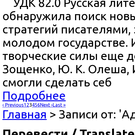
УДК 82.0 Русская литер
обнаружила поиск нов
стратегий писателями,
молодом государстве.
творческие силы еще д
Зощенко, Ю. К. Олеша, И
смогли сделать себ
Подробнее
‹ Previous
1
2
3
4
5
6
Next ›
Last »
Главная
> Записи от: '
Перевести / Translate