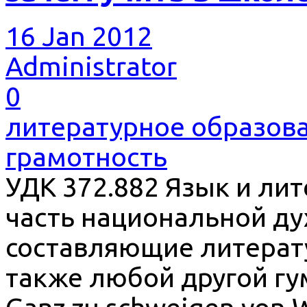
16 Jan 2012
Administrator
0
литературное образов
грамотность
УДК 372.882 Язык и ли
часть национальной ду
составляющие литерату
также любой другой гу