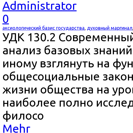
Administrator
0
аксиологический базис государства
,
духовный маргинал
УДК 130.2 Современны
анализ базовых знаний
иному взглянуть на ф
общесоциальные закон
жизни общества на уро
наиболее полно иссле
филосо
Mehr