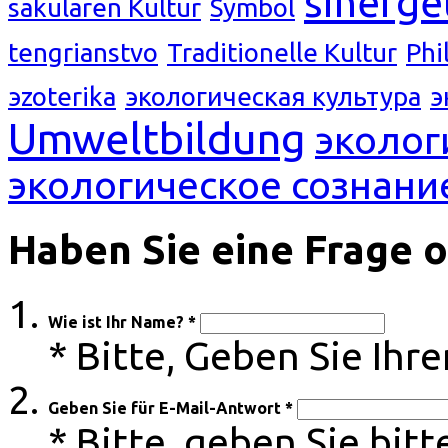
sinerge
säkularen Kultur
Symbol
tengrianstvo
Traditionelle Kultur
Phi
эzoterika
экологическая культура
э
Umweltbildung
эколог
экологическое сознани
Haben Sie eine Frage 
Wie ist Ihr Name? *
* Bitte, Geben Sie Ih
Geben Sie für E-Mail-Antwort *
* Bitte, geben Sie bitt