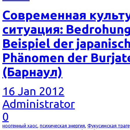
Cовременная культ
ситуация: Bedrohung
Beispiel der japanis
Phänomen der Burjate
(Барнаул)
16 Jan 2012
Administrator
0
ноогенный хаос
,
психическая энергия
,
Фукусимская траг