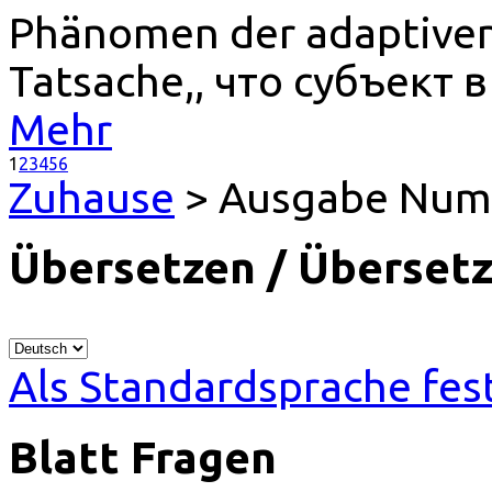
Phänomen der adaptiven 
Tatsache,, что субъект в
Mehr
1
2
3
4
5
6
Zuhause
> Ausgabe Num
Übersetzen / Übersetz
Als Standardsprache fes
Blatt Fragen