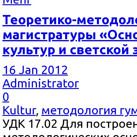
Теоретико-методол
магистратуры «Осн
культур и светской 
16 Jan 2012
Administrator
0
Kultur
,
методология гу
УДК 17.02 Для построе
методологических осн