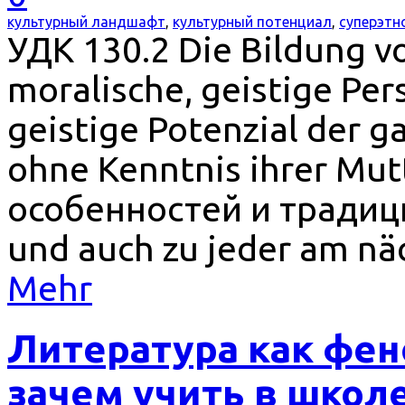
культурный ландшафт
,
культурный потенциал
,
суперэтн
УДК 130.2 Die Bildung vo
moralische, geistige Per
geistige Potenzial der g
ohne Kenntnis ihrer Mut
особенностей и традиц
und auch zu jeder am nä
Mehr
Литература как фен
зачем учить в школ