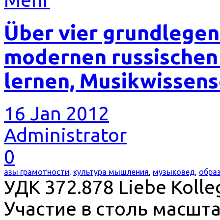
Über vier grundlege
modernen russischen 
lernen, Musikwissens
16 Jan 2012
Administrator
0
азы грамотности
,
культура мышления
,
музыковед
,
обра
УДК 372.878 Liebe Kolle
Участие в столь масшт