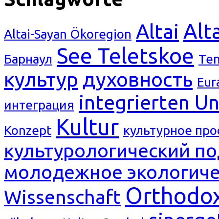
Alt
Altai
Altai-Sayan Ökoregion
See Teletskoe
Барнаул
Ten
культур
духовность
Eur
integrierten Un
интеграция
Kultur
Konzept
культурное про
культурологический п
молодежное экологиче
Orthodox
Wissenschaft