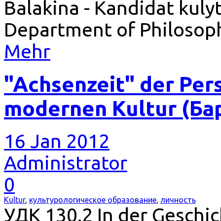
Balakina - Kandidat kulyt
Department of Philosoph
Mehr
"Achsenzeit" der Pers
modernen Kultur (Ба
16 Jan 2012
Administrator
0
Kultur
,
культурологическое образование
,
личность
УДК 130.2 In der Geschic