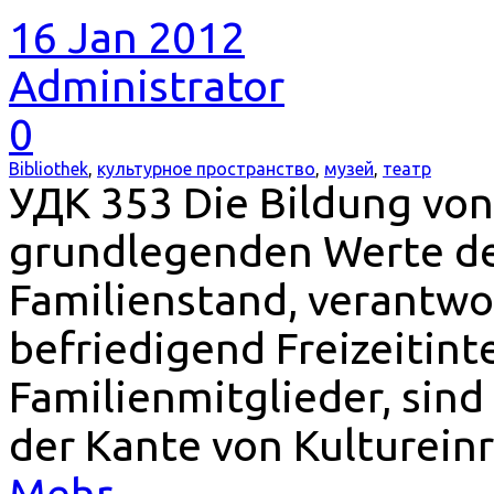
16 Jan 2012
Administrator
0
Bibliothek
,
культурное пространство
,
музей
,
театр
УДК 353 Die Bildung von
grundlegenden Werte der
Familienstand, verantwor
befriedigend Freizeitint
Familienmitglieder, sin
der Kante von Kultureinr
Mehr