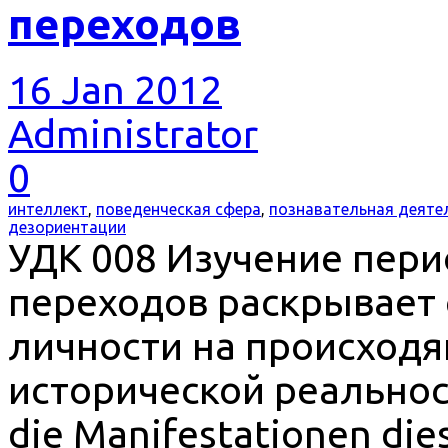
переходов
16 Jan 2012
Administrator
0
интеллект
,
поведенческая сфера
,
познавательная деяте
дезориентации
УДК 008 Изучение пери
переходов раскрывает
личности на происходя
исторической реальност
die Manifestationen dies