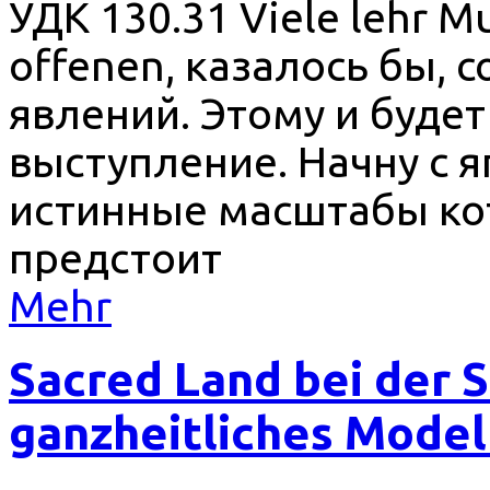
УДК 130.31 Viele lehr M
offenen, казалось бы,
явлений. Этому и буде
выступление. Начну с 
истинные масштабы ко
предстоит
Mehr
Sacred Land bei der
ganzheitliches Modell