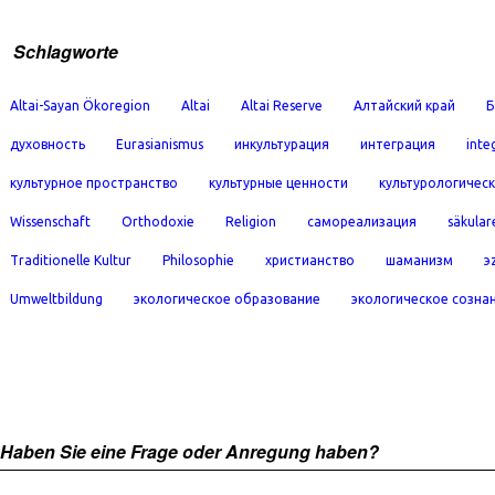
Schlagworte
Altai-Sayan Ökoregion
Altai
Altai Reserve
Алтайский край
Б
духовность
Eurasianismus
инкультурация
интеграция
inte
культурное пространство
культурные ценности
культурологичес
Wissenschaft
Orthodoxie
Religion
самореализация
säkular
Traditionelle Kultur
Philosophie
христианство
шаманизм
э
Umweltbildung
экологическое образование
экологическое созна
Haben Sie eine Frage oder Anregung haben?