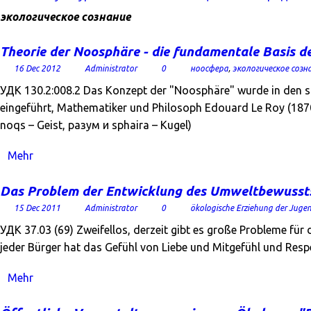
экологическое сознание
Theorie der Noosphäre - die fundamentale Basis
16 Dec 2012
Administrator
0
ноосфера
,
экологическое созн
УДК 130.2:008.2 Das Konzept der "Noosphäre" wurde in den s
eingeführt, Mathematiker und Philosoph Edouard Le Roy (1870-1
noqs – Geist, разум и sphaira – Kugel)
Mehr
Das Problem der Entwicklung des Umweltbewussts
15 Dec 2011
Administrator
0
ökologische Erziehung der Juge
УДК 37.03 (69) Zweifellos, derzeit gibt es große Probleme fü
jeder Bürger hat das Gefühl von Liebe und Mitgefühl und Resp
Mehr