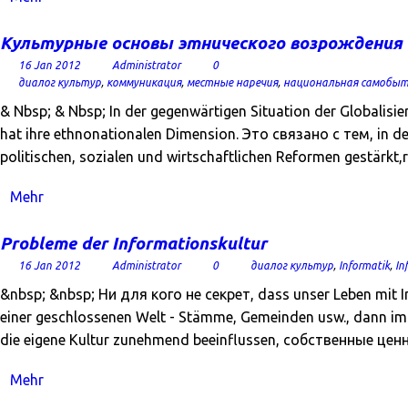
Культурные основы этнического возрождения
16 Jan 2012
Administrator
0
диалог культур
,
коммуникация
,
местные наречия
,
национальная самобы
& Nbsp; & Nbsp; In der gegenwärtigen Situation der Globalisi
hat ihre ethnonationalen Dimension. Это связано с тем, in de
politischen, sozialen und wirtschaftlichen Reformen gestärkt,
Mehr
Probleme der Informationskultur
16 Jan 2012
Administrator
0
диалог культур
,
Informatik
,
In
&nbsp; &nbsp; Ни для кого не секрет, dass unser Leben mit In
einer geschlossenen Welt - Stämme, Gemeinden usw., dann im 
die eigene Kultur zunehmend beeinflussen, собственные цен
Mehr