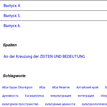
Выпуск 4.
Выпуск 5.
Выпуск 6.
Spalten
An der Kreuzung der ZEITEN UND BEDEUTUNG
Schlagworte
Altai-Sayan Ökoregion
Altai
Altai Reserve
Алтайский край
Б
духовность
Eurasianismus
инкультурация
интеграция
inte
культурное пространство
культурные ценности
культурологичес