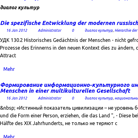
диалог культур
Die spezifische Entwicklung der modernen russisc
16 Jan 2012
Administrator
0
диалог культур
,
Hierarchie der
УДК 130.2 Historisches Gedächtnis der Menschen - nicht gefror
Prozesse des Erinnerns in den neuen Kontext dies zu ändern,
Attract
Mehr
Формирование информационно-культурного иммун
Menschen in einer multikulturellen Gesellschaft
16 Jan 2012
Administrator
0
диалог культур
,
национальн
&nbsp; «Истинный показатель цивилизации – не уровень бога
und die Form einer Person, erziehen, die das Land ", - Diese
Hälfte des XIX Jahrhunderts, не только не теряют с
Mehr