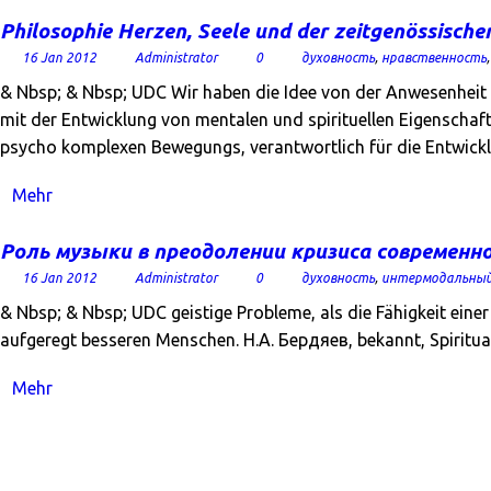
Philosophie Herzen, Seele und der zeitgenössische
16 Jan 2012
Administrator
0
духовность
,
нравственность
& Nbsp; & Nbsp; UDC Wir haben die Idee von der Anwesenheit 
mit der Entwicklung von mentalen und spirituellen Eigenscha
psycho komplexen Bewegungs, verantwortlich für die Entwick
Mehr
Роль музыки в преодолении кризиса современн
16 Jan 2012
Administrator
0
духовность
,
интермодальный
& Nbsp; & Nbsp; UDC geistige Probleme, als die Fähigkeit eine
aufgeregt besseren Menschen. Н.А. Бердяев, bekannt, Spiritualit
Mehr