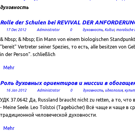
духовность
Rolle der Schulen bei REVIVAL DER ANFORDERUN
17 Dec 2012
Administrator
0
духовность
,
Kultur
,
moralische 
& Nbsp; & Nbsp; Ein Mann von einem biologischen Standpunkt au
"bereit" Vertreter seiner Spezies, то есть, alle besitzen von 
in der Person". schließlich
Mehr
Роль духовных ориентиров и миссии в обогаще
16 Jan 2012
Administrator
0
духовность
,
идеология
,
культ
УДК 37.0642 Да, Russland braucht nicht zu retten, а то,
- Meine Seele. Leo Tolstoi (Tagebücher) Всё чаще и чаще
традиционной человеческой духовности.
Mehr