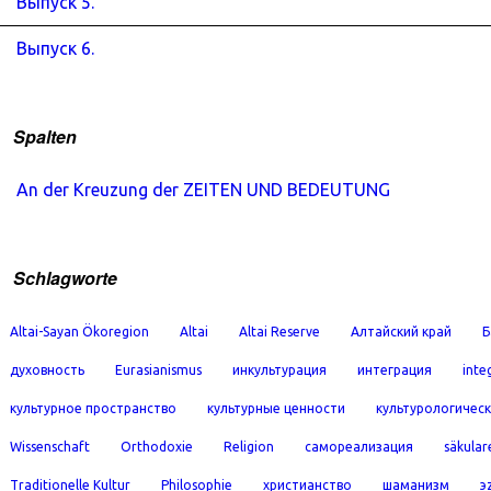
Выпуск 5.
Выпуск 6.
Spalten
An der Kreuzung der ZEITEN UND BEDEUTUNG
Schlagworte
Altai-Sayan Ökoregion
Altai
Altai Reserve
Алтайский край
Б
духовность
Eurasianismus
инкультурация
интеграция
inte
культурное пространство
культурные ценности
культурологичес
Wissenschaft
Orthodoxie
Religion
самореализация
säkular
Traditionelle Kultur
Philosophie
христианство
шаманизм
э