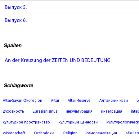
Выпуск 5.
Выпуск 6.
Spalten
An der Kreuzung der ZEITEN UND BEDEUTUNG
Schlagworte
Altai-Sayan Ökoregion
Altai
Altai Reserve
Алтайский край
Б
духовность
Eurasianismus
инкультурация
интеграция
inte
культурное пространство
культурные ценности
культурологичес
Wissenschaft
Orthodoxie
Religion
самореализация
säkular