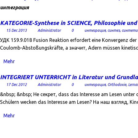
интеграция
KATEGORIE-Synthese in SCIENCE, Philosophie und
15 Dec 2013
Administrator
0
интеграция
,
синтез
,
синтети
УДК 159.9.018 Fusion Reaktion erfordert eine Konvergenz d
Coulomb-Abstoßungskräfte, а значит, Adern müssen kinetisc
Mehr
INTEGRIERT UNTERRICHT in Literatur und Grundla
17 Dec 2012
Administrator
0
интеграция
,
Orthodoxie
,
Lerna
&nbsp; &nbsp; Не секрет, dass das Interesse am Lesen unter den
Schülern wecken das Interesse am Lesen? На наш взгляд, Kinde
Mehr