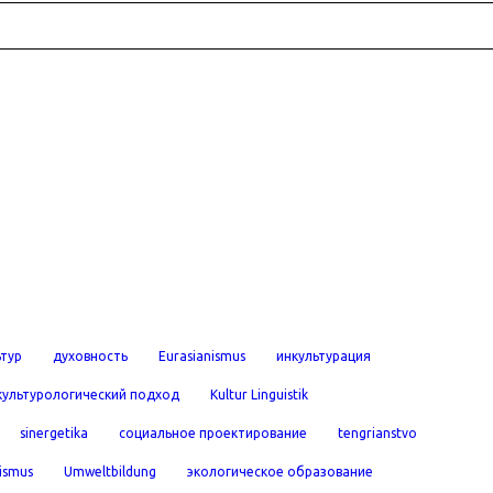
ьтур
духовность
Eurasianismus
инкультурация
культурологический подход
Kultur Linguistik
sinergetika
социальное проектирование
tengrianstvo
ismus
Umweltbildung
экологическое образование