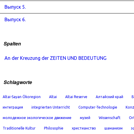
Выпуск 5.
Выпуск 6.
Spalten
An der Kreuzung der ZEITEN UND BEDEUTUNG
Schlagworte
Altai-Sayan Ökoregion
Altai
Altai Reserve
Алтайский край
Б
интеграция
integrierten Unterricht
Computer-Technologie
Konz
молодежное экологическое движение
музей
Wissenschaft
Or
Traditionelle Kultur
Philosophie
христианство
шаманизм
э