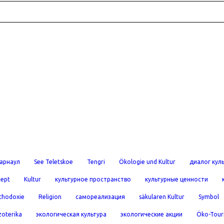
арнаул
See Teletskoe
Tengri
Ökologie und Kultur
диалог кул
ept
Kultur
культурное пространство
культурные ценности
thodoxie
Religion
самореализация
säkularen Kultur
Symbol
zoterika
экологическая культура
экологические акции
Öko-Tour