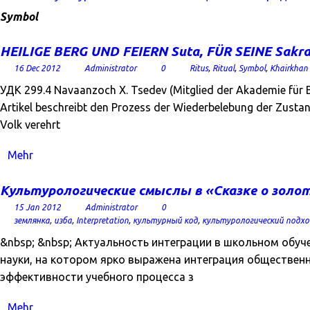
Symbol
HEILIGE BERG UND FEIERN Suta, FÜR SEINE Sakral
16 Dec 2012
Administrator
0
Ritus
,
Ritual
,
Symbol
,
Khairkhan -
УДК 299.4 Navaanzoch X. Tsedev (Mitglied der Akademie für Bi
Artikel beschreibt den Prozess der Wiederbelebung der Zustan
Volk verehrt
Mehr
Культурологические смыслы в «Сказке о золо
15 Jan 2012
Administrator
0
землянка
,
изба
,
Interpretation
,
культурный код
,
культурологический подхо
&nbsp; &nbsp; Актуальность интеграции в школьном обу
науки, на котором ярко выражена интеграция обществен
эффективности учебного процесса з
Mehr