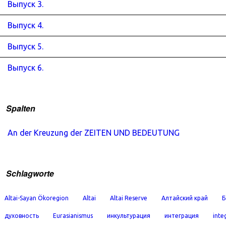
Выпуск 3.
Выпуск 4.
Выпуск 5.
Выпуск 6.
Spalten
An der Kreuzung der ZEITEN UND BEDEUTUNG
Schlagworte
Altai-Sayan Ökoregion
Altai
Altai Reserve
Алтайский край
Б
духовность
Eurasianismus
инкультурация
интеграция
inte