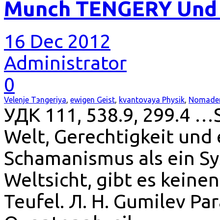
Munch TENGERY Und 
16 Dec 2012
Administrator
0
Velenje Tэngeriya
,
ewigen Geist
,
kvantovaya Physik
,
Nomade
УДК 111, 538.9, 299.4 …
Welt, Gerechtigkeit und
Schamanismus als ein S
Weltsicht, gibt es keinen
Teufel. Л. Н. Gumilev P