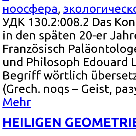
ноосфера
,
экологическ
УДК 130.2:008.2 Das Ko
in den späten 20-er Jah
Französisch Paläontolog
und Philosoph Edouard L
Begriff wörtlich überset
(Grech. noqs – Geist, раз
Mehr
HEILIGEN GEOMETRIE