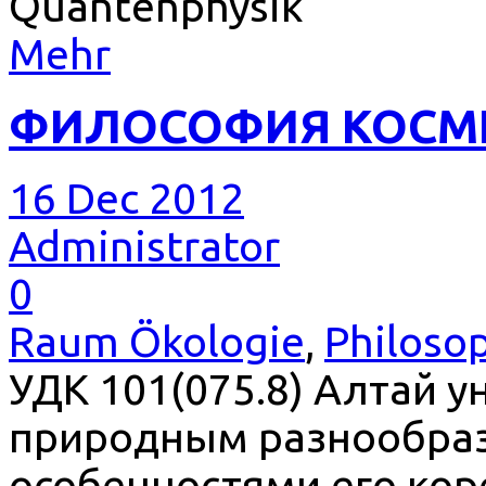
Quantenphysik
Mehr
ФИЛОСОФИЯ КОСМ
16 Dec 2012
Administrator
0
Raum Ökologie
,
Philoso
УДК 101(075.8) Алтай у
природным разнообраз
особенностями его кор