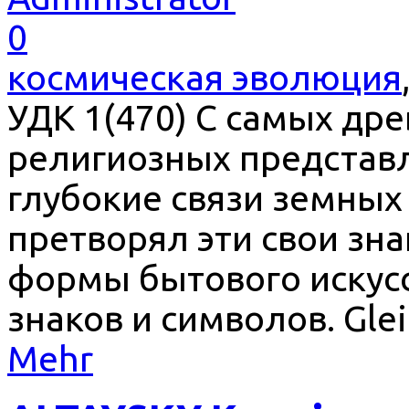
0
космическая эволюция
УДК 1(470) С самых др
религиозных представ
глубокие связи земных
претворял эти свои зн
формы бытового искусс
знаков и символов. Gleic
Mehr