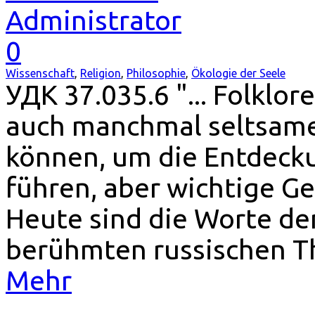
Administrator
0
Wissenschaft
,
Religion
,
Philosophie
,
Ökologie der Seele
УДК 37.035.6 "... Folklo
auch manchmal seltsame 
können, um die Entdecku
führen, aber wichtige Ge
Heute sind die Worte de
berühmten russischen 
Mehr