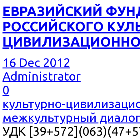
ЕВРАЗИЙСКИЙ ФУН
РОССИЙСКОГО КУЛ
ЦИВИЛИЗАЦИОННО
16 Dec 2012
Administrator
0
культурно-цивилизаци
межкультурный диало
УДК [39+572](063)(47+57