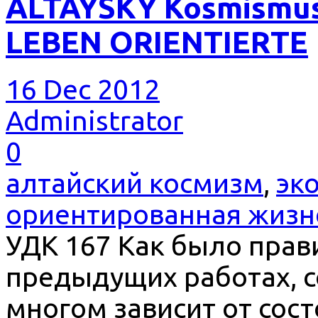
ALTAYSKY Kosmismus
LEBEN ORIENTIERTE
16 Dec 2012
Administrator
0
алтайский космизм
,
эк
ориентированная жизн
УДК 167 Как было прав
предыдущих работах, с
многом зависит от сос