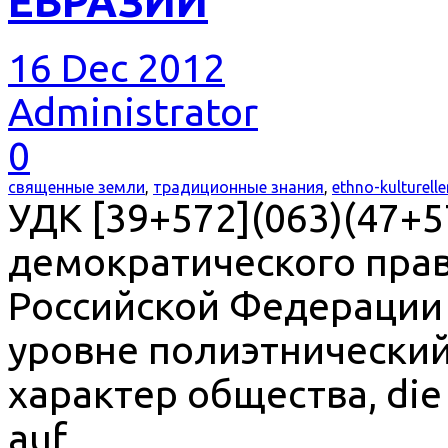
ЕВРАЗИИ
16 Dec 2012
Administrator
0
священные земли
,
традиционные знания
,
ethno-kulturell
УДК [39+572](063)(47+5
демократического прав
Российской Федерации 
уровне полиэтнически
характер общества, die 
auf