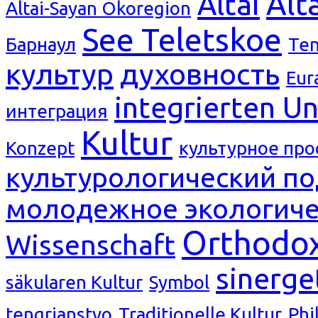
Alt
Altai
Altai-Sayan Ökoregion
See Teletskoe
Барнаул
Ten
культур
духовность
Eur
integrierten Un
интеграция
Kultur
Konzept
культурное про
культурологический п
молодежное экологиче
Orthodox
Wissenschaft
sinerge
säkularen Kultur
Symbol
tengrianstvo
Traditionelle Kultur
Phi