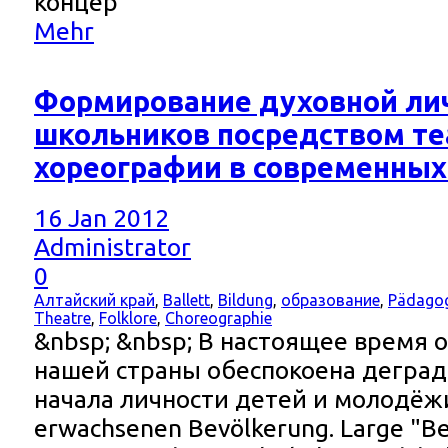
концер
Mehr
Формирование духовной ли
школьников посредством те
хореографии в современных
16 Jan 2012
Administrator
0
Алтайский край
,
Ballett
,
Bildung
,
образование
,
Pädagog
Theatre
,
Folklore
,
Choreographie
&nbsp; &nbsp; В настоящее время 
нашей страны обеспокоена деград
начала личности детей и молодёжи
erwachsenen Bevölkerung. Large "Be