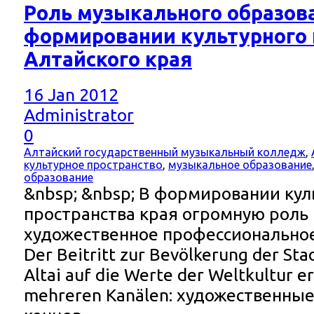
Роль музыкального образов
формировании культурного 
Алтайского края
16 Jan 2012
Administrator
0
Алтайский государственный музыкальный колледж
,
культурное пространство
,
музыкальное образование
образование
&nbsp; &nbsp; В формировании кул
пространства края огромную роль
художественное профессиональное
Der Beitritt zur Bevölkerung der Sta
Altai auf die Werte der Weltkultur er
mehreren Kanälen: художественные