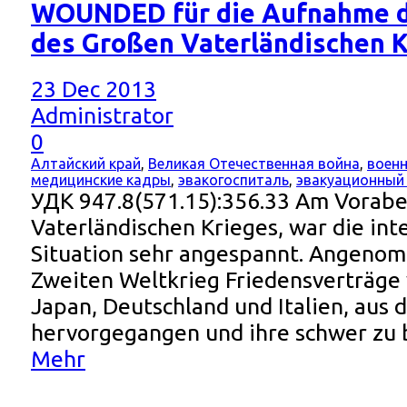
WOUNDED für die Aufnahme d
des Großen Vaterländischen 
23 Dec 2013
Administrator
0
Алтайский край
,
Великая Отечественная война
,
военн
медицинские кадры
,
эвакогоспиталь
,
эвакуационный
УДК 947.8(571.15):356.33 Am Vorab
Vaterländischen Krieges, war die int
Situation sehr angespannt. Angeno
Zweiten Weltkrieg Friedensverträge
Japan, Deutschland und Italien, aus
hervorgegangen und ihre schwer zu
Mehr