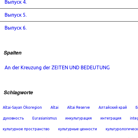
Выпуск 4.
Выпуск 5.
Выпуск 6.
Spalten
An der Kreuzung der ZEITEN UND BEDEUTUNG
Schlagworte
Altai-Sayan Ökoregion
Altai
Altai Reserve
Алтайский край
Б
духовность
Eurasianismus
инкультурация
интеграция
inte
культурное пространство
культурные ценности
культурологичес