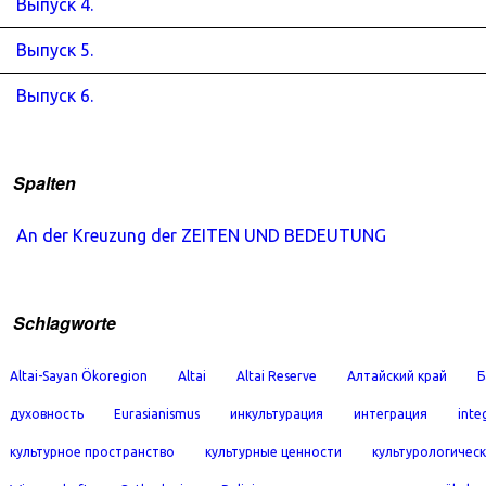
Выпуск 4.
Выпуск 5.
Выпуск 6.
Spalten
An der Kreuzung der ZEITEN UND BEDEUTUNG
Schlagworte
Altai-Sayan Ökoregion
Altai
Altai Reserve
Алтайский край
Б
духовность
Eurasianismus
инкультурация
интеграция
inte
культурное пространство
культурные ценности
культурологичес