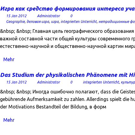
Игра как средство формирования интереса уча
15 Jan 2012
Administrator
0
Geographie
,
деловая игра
,
игра
,
integrierten Unterricht
,
нетрадиционные фо
&nbsp; &nbsp; Главная цель географического образовани
важной составной части общей культуры современного гр
естественно-научной и общественно-научной картин мир
Mehr
Das Studium der physikalischen Phänomene mit Hi
15 Jan 2012
Administrator
0
integrierten Unterricht
,
культур
&nbsp; &nbsp; Иногда ошибочно полагают, dass die Geisteswi
gebührende Aufmerksamkeit zu zahlen. Allerdings spielt die hu
der Motivations Bestandteil der Bildung, в форм
Mehr