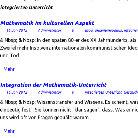
integrierten Unterricht
Mathematik im kulturellen Aspekt
15 Jan 2012
Administrator
0
игра
,
инкультурация
,
integrie
& Nbsp; & Nbsp; In den späten 80-er des XX Jahrhunderts, al
Zweifel mehr Insolvenz internationalen kommunistischen Ideol
und Tod
Mehr
Integration der Mathematik-Unterricht
15 Jan 2012
Administrator
0
integrierten Unterricht
,
Geschich
& Nbsp; & Nbsp; Wissenstransfer und Wissens. Es scheint, was s
eindeutig fest". Sie können nicht "klar sagen", dass, Was er n
uns wird oft von Fragen gequält: warum
Mehr