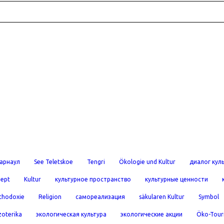
арнаул
See Teletskoe
Tengri
Ökologie und Kultur
диалог кул
ept
Kultur
культурное пространство
культурные ценности
thodoxie
Religion
самореализация
säkularen Kultur
Symbol
zoterika
экологическая культура
экологические акции
Öko-Tour