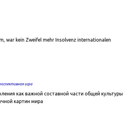
, war kein Zweifel mehr Insolvenz internationalen
оспективная игра
оления как важной составной части общей культуры
учной картин мира