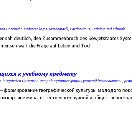
rten Unterricht
,
Kadettenkorps
,
Mathematik
,
Patriotismus
,
Training und Kämpfe
 er sah deutlich, den Zusammenbruch des Sowjetstaates System
immensen warf die Frage auf Leben und Tod
щихся к учебному предмету
а
,
integrierten Unterricht
,
нетрадиционные формы урочной деятельности
,
ретр
я – формирование географической культуры молодого пок
ой картине мира, естественно-научной и общественно-на