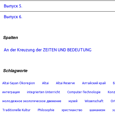
Выпуск 5.
Выпуск 6.
Spalten
An der Kreuzung der ZEITEN UND BEDEUTUNG
Schlagworte
Altai-Sayan Ökoregion
Altai
Altai Reserve
Алтайский край
Б
интеграция
integrierten Unterricht
Computer-Technologie
Konz
молодежное экологическое движение
музей
Wissenschaft
Or
Traditionelle Kultur
Philosophie
христианство
шаманизм
э