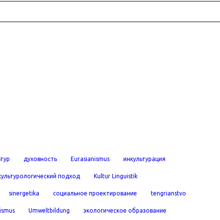
ьтур
духовность
Eurasianismus
инкультурация
культурологический подход
Kultur Linguistik
sinergetika
социальное проектирование
tengrianstvo
ismus
Umweltbildung
экологическое образование