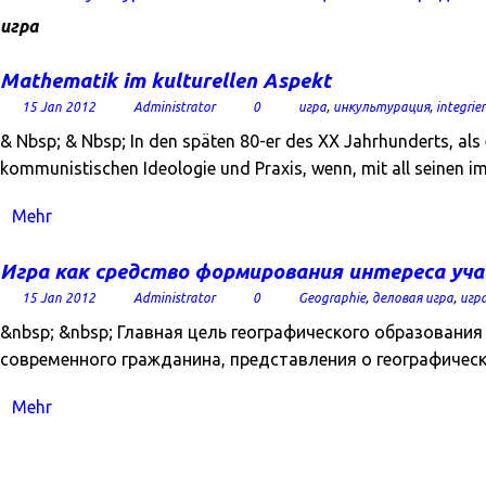
игра
Mathematik im kulturellen Aspekt
15 Jan 2012
Administrator
0
игра
,
инкультурация
,
integrie
& Nbsp; & Nbsp; In den späten 80-er des XX Jahrhunderts, als
kommunistischen Ideologie und Praxis, wenn, mit all seinen 
Mehr
Игра как средство формирования интереса уча
15 Jan 2012
Administrator
0
Geographie
,
деловая игра
,
игр
&nbsp; &nbsp; Главная цель географического образовани
современного гражданина, представления о географическ
Mehr