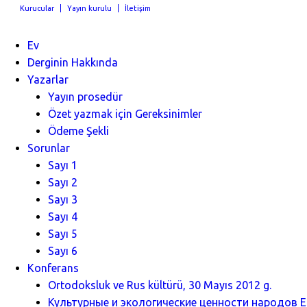
Kurucular
Yayın kurulu
İletişim
Ev
Derginin Hakkında
Yazarlar
Yayın prosedür
Özet yazmak için Gereksinimler
Ödeme Şekli
Sorunlar
Sayı 1
Sayı 2
Sayı 3
Sayı 4
Sayı 5
Sayı 6
Konferans
Ortodoksluk ve Rus kültürü, 30 Mayıs 2012 g.
Культурные и экологические ценности народов Ев