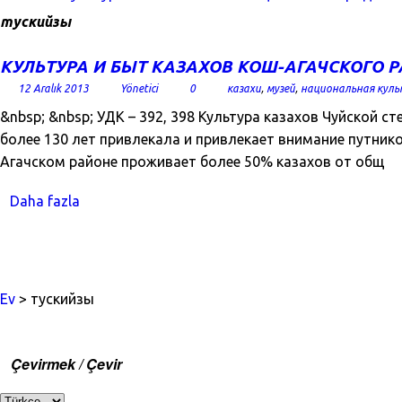
тускийзы
КУЛЬТУРА И БЫТ КАЗАХОВ КОШ-АГАЧСКОГО 
12 Aralık 2013
Yönetici
0
казахи
,
музей
,
национальная кул
&nbsp; &nbsp; УДК – 392, 398 Культура казахов Чуйской 
более 130 лет привлекала и привлекает внимание путник
Агачском районе проживает более 50% казахов от общ
Daha fazla
Ev
> тускийзы
Çevirmek / Çevir