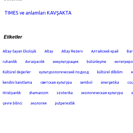
TIMES ve anlamları KAVŞAKTA
Etiketler
Altay-Sayan Ekolojik
Altay
Altay Rezerv
Алтайский край
Bar
ruhanilik
Avrasyacılık
инкультурация
bütünleşme
интегриро
Kültürel değerler
культурологический подход
kültürel dilbilim
м
kendini kanıtlama
светская культура
sembol
sinergetika
со
Hristiyanlık
shamanizm
эzoterika
экологическая культура
çevre bilinci
экология
putperestlik