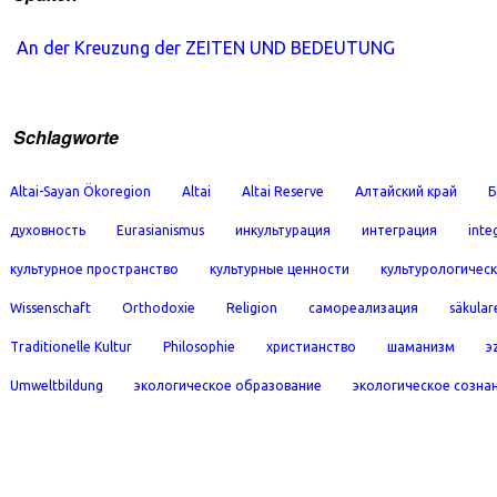
An der Kreuzung der ZEITEN UND BEDEUTUNG
Schlagworte
Altai-Sayan Ökoregion
Altai
Altai Reserve
Алтайский край
Б
духовность
Eurasianismus
инкультурация
интеграция
inte
культурное пространство
культурные ценности
культурологичес
Wissenschaft
Orthodoxie
Religion
самореализация
säkular
Traditionelle Kultur
Philosophie
христианство
шаманизм
э
Umweltbildung
экологическое образование
экологическое созна