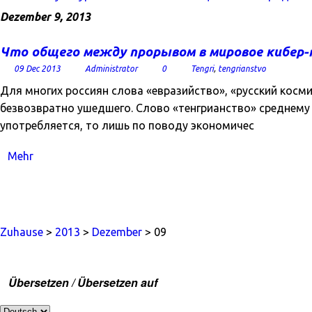
Dezember 9, 2013
Что общего между прорывом в мировое кибер-п
09 Dec 2013
Administrator
0
Tengri
,
tengrianstvo
Для многих россиян слова «евразийство», «русский косми
безвозвратно ушедшего. Слово «тенгрианство» среднему р
употребляется, то лишь по поводу экономичес
Mehr
Zuhause
>
2013
>
Dezember
> 09
Übersetzen / Übersetzen auf