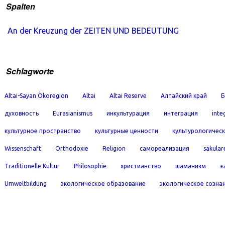
Spalten
An der Kreuzung der ZEITEN UND BEDEUTUNG
Schlagworte
Altai-Sayan Ökoregion
Altai
Altai Reserve
Алтайский край
Б
духовность
Eurasianismus
инкультурация
интеграция
inte
культурное пространство
культурные ценности
культурологичес
Wissenschaft
Orthodoxie
Religion
самореализация
säkular
Traditionelle Kultur
Philosophie
христианство
шаманизм
э
Umweltbildung
экологическое образование
экологическое созна