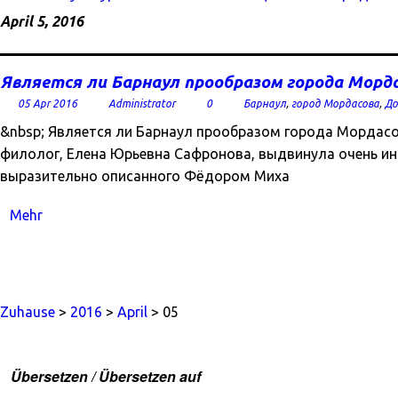
April 5, 2016
Является ли Барнаул прообразом города Морд
05 Apr 2016
Administrator
0
Барнаул
,
город Мордасова
,
До
&nbsp; Является ли Барнаул прообразом города Мордас
филолог, Елена Юрьевна Сафронова, выдвинула очень ин
выразительно описанного Фёдором Миха
Mehr
Zuhause
>
2016
>
April
> 05
Übersetzen / Übersetzen auf