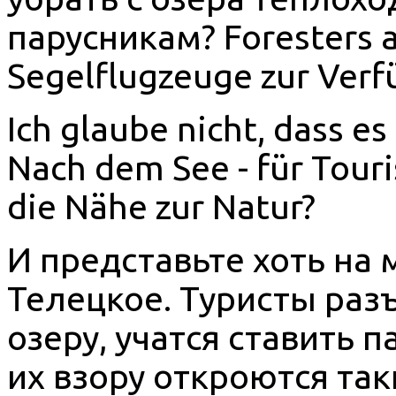
парусникам? Foresters a
Segelflugzeuge zur Verfü
Ich glaube nicht, dass es
Nach dem See - für Touris
die Nähe zur Natur?
И представьте хоть на 
Телецкое. Туристы раз
озеру, учатся ставить 
их взору откроются та