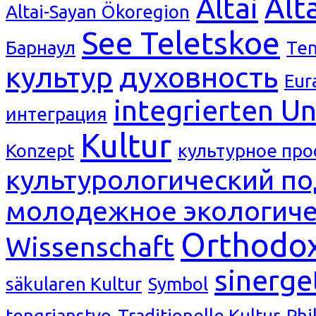
Alt
Altai
Altai-Sayan Ökoregion
See Teletskoe
Барнаул
Ten
культур
духовность
Eur
integrierten Un
интеграция
Kultur
Konzept
культурное про
культурологический п
молодежное экологиче
Orthodox
Wissenschaft
sinerge
säkularen Kultur
Symbol
tengrianstvo
Traditionelle Kultur
Phi