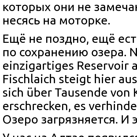
которых они не замеча
несясь на моторке.
Ещё не поздно, ещё ес
по сохранению озера. Na
einzigartiges Reservoir 
Fischlaich steigt hier au
sich über Tausende von K
erschrecken, es verhind
Озеро загрязняется. И 