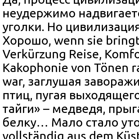
неудержимо надвигает
уголки. Но цивилизаци
Хорошо, wenn sie bringt
Verkürzung Reise, Komfor
Kakophonie von Tönen ra
war, заглушая завораж
птиц, пугая выходящего
тайги» – медведя, пр
белку… Мало стало уто
vollständig aus dem Küs