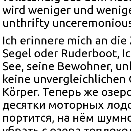
wird weniger und weniger 
unthrifty unceremonious 
Ich erinnere mich an die
Segel oder Ruderboot, I
See, seine Bewohner, un
keine unvergleichlichen
Körper. Теперь же озер
десятки моторных лодок
портится, на нём шумн
убрать с озера теплохо