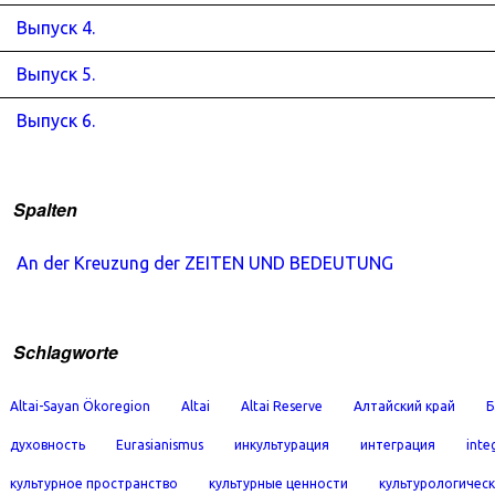
Выпуск 4.
Выпуск 5.
Выпуск 6.
Spalten
An der Kreuzung der ZEITEN UND BEDEUTUNG
Schlagworte
Altai-Sayan Ökoregion
Altai
Altai Reserve
Алтайский край
Б
духовность
Eurasianismus
инкультурация
интеграция
inte
культурное пространство
культурные ценности
культурологичес