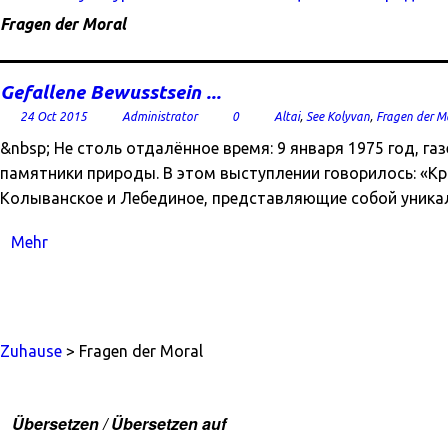
Fragen der Moral
Gefallene Bewusstsein ...
24 Oct 2015
Administrator
0
Altai
,
See Kolyvan
,
Fragen der M
&nbsp; Не столь отдалённое время: 9 января 1975 год, г
памятники природы. В этом выступлении говорилось: «К
Колыванское и Лебединое, представляющие собой уник
Mehr
Zuhause
> Fragen der Moral
Übersetzen / Übersetzen auf