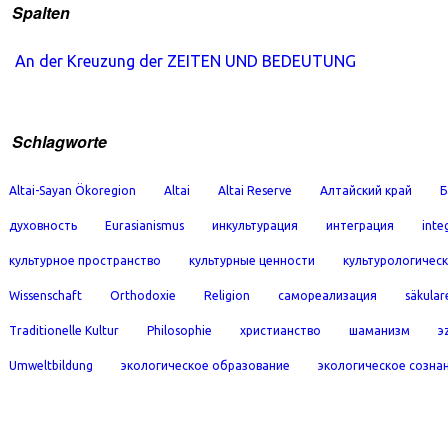
Spalten
An der Kreuzung der ZEITEN UND BEDEUTUNG
Schlagworte
Altai-Sayan Ökoregion
Altai
Altai Reserve
Алтайский край
Б
духовность
Eurasianismus
инкультурация
интеграция
inte
культурное пространство
культурные ценности
культурологичес
Wissenschaft
Orthodoxie
Religion
самореализация
säkular
Traditionelle Kultur
Philosophie
христианство
шаманизм
э
Umweltbildung
экологическое образование
экологическое созна