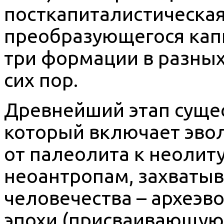
посткапиталистическая
преобразующегося капи
три формации в разных
сих пор.
Древнейший этап сущес
который включает эво
от палеолита к неолиту
неоантропам, захваты
человечества – археэв
эпохи (присваивающую