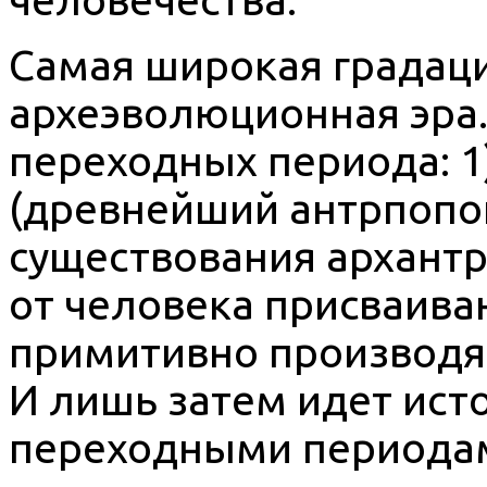
Самая широкая градаци
археэволюционная эра.
переходных периода: 1
(древнейший антрпопог
существования архантр
от человека присваива
примитивно производя
И лишь затем идет ист
переходными периодам