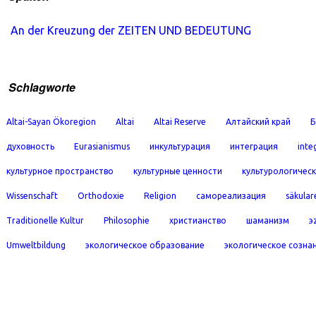
An der Kreuzung der ZEITEN UND BEDEUTUNG
Schlagworte
Altai-Sayan Ökoregion
Altai
Altai Reserve
Алтайский край
Б
духовность
Eurasianismus
инкультурация
интеграция
inte
культурное пространство
культурные ценности
культурологичес
Wissenschaft
Orthodoxie
Religion
самореализация
säkular
Traditionelle Kultur
Philosophie
христианство
шаманизм
э
Umweltbildung
экологическое образование
экологическое созна