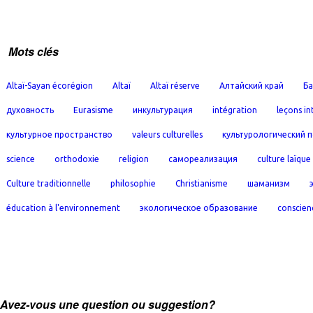
Mots clés
Altaï-Sayan écorégion
Altaï
Altaï réserve
Алтайский край
Ба
духовность
Eurasisme
инкультурация
intégration
leçons in
культурное пространство
valeurs culturelles
культурологический 
science
orthodoxie
religion
самореализация
culture laïque
Culture traditionnelle
philosophie
Christianisme
шаманизм
éducation à l'environnement
экологическое образование
conscien
Avez-vous une question ou suggestion?